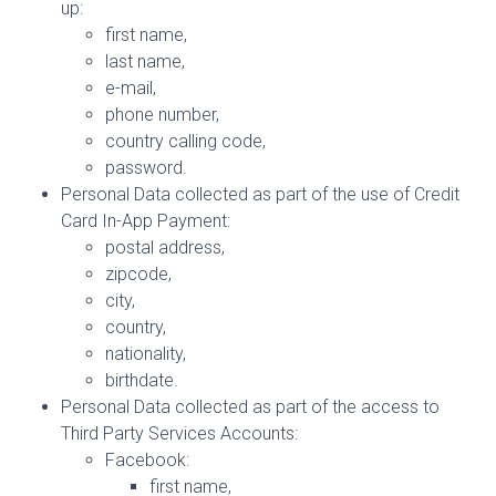
up:
first name,
last name,
e-mail,
phone number,
country calling code,
password.
Personal Data collected as part of the use of Credit
Card In-App Payment:
postal address,
zipcode,
city,
country,
nationality,
birthdate.
Personal Data collected as part of the access to
Third Party Services Accounts:
Facebook:
first name,