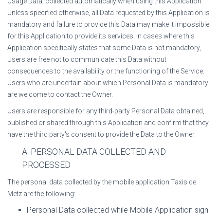
Usage Data, collected automatically when using this Application.
Unless specified otherwise, all Data requested by this Application is
mandatory and failure to provide this Data may make it impossible
for this Application to provide its services. In cases where this
Application specifically states that some Data is not mandatory,
Users are free not to communicate this Data without
consequences to the availability or the functioning of the Service.
Users who are uncertain about which Personal Data is mandatory
are welcome to contact the Owner.
Users are responsible for any third-party Personal Data obtained,
published or shared through this Application and confirm that they
have the third party's consent to provide the Data to the Owner.
A. PERSONAL DATA COLLECTED AND
PROCESSED
The personal data collected by the mobile application
Taxis de
Metz
are the following:
Personal Data collected while Mobile Application sign