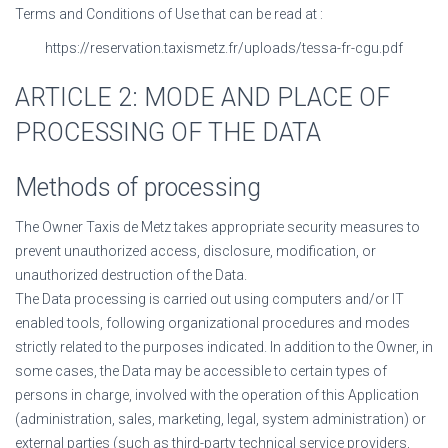
Terms and Conditions of Use that can be read at :
https://reservation.taxismetz.fr/uploads/tessa-fr-cgu.pdf
ARTICLE 2: MODE AND PLACE OF
PROCESSING OF THE DATA
Methods of processing
The Owner
Taxis de Metz
takes appropriate security measures to
prevent unauthorized access, disclosure, modification, or
unauthorized destruction of the Data.
The Data processing is carried out using computers and/or IT
enabled tools, following organizational procedures and modes
strictly related to the purposes indicated. In addition to the Owner, in
some cases, the Data may be accessible to certain types of
persons in charge, involved with the operation of this Application
(administration, sales, marketing, legal, system administration) or
external parties (such as third-party technical service providers,